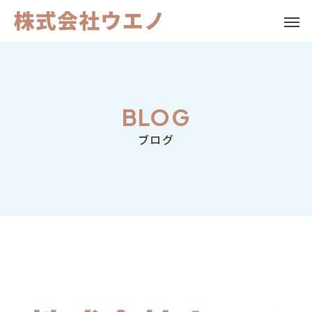
BLOG
Warning
Warning
/home/c2319974/publi
/home/c2319974/publi
ブログ
Warning
Warning
/home/c2319974/public_html/iekaitai-ueno.com/wp-c
/home/c2319974/public_html/iekaitai-ueno.com/wp-c
Warning
/home/c2319974/publi
Warning
content/themes/anthem_tcd083/functions/menu.php