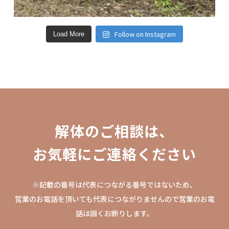
Follow on Instagram
Load More
解
体
の
ご
相
談
は
、
お
気
軽
に
ご
連
絡
く
だ
さ
い
※記載の番号は代表につながる番号ではないため、
営業のお電話を頂いても代表につながりませんので営業のお電
話は固くお断りします。