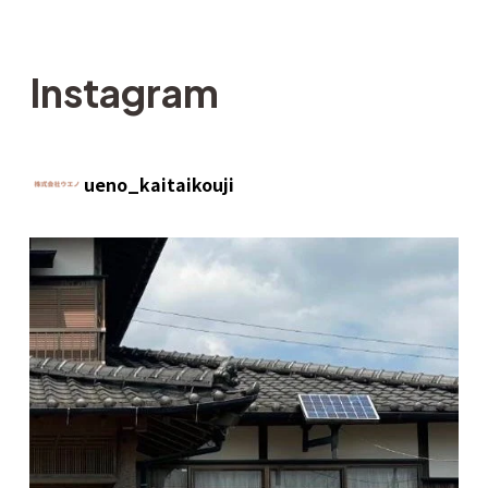
I
n
s
t
a
g
r
a
m
ueno_kaitaikouji