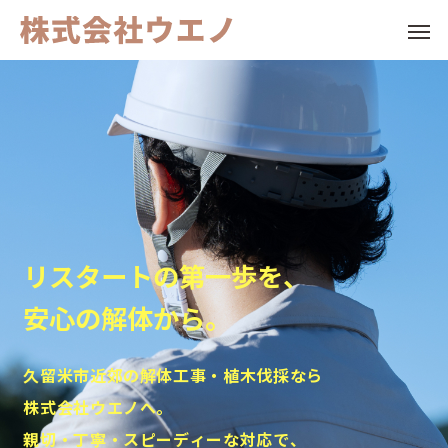
Warning
Warning
/home/c2319974/public_html
/home/c2319974/public_html
/ho
/ho
30
73
Warning
/home/c2319974/public_html
Warning
リ
ス
タ
ー
ト
の
第
一
歩
を
、
content/themes/anthem_tcd083/functions/menu.php
安
心
の
解
体
か
ら
。
久
留
米
市
近
郊
の
解
体
工
事
・
植
木
伐
採
な
ら
株
式
会
社
ウ
エ
ノ
へ
。
親
切
・
丁
寧
・
ス
ピ
ー
デ
ィ
ー
な
対
応
で
、