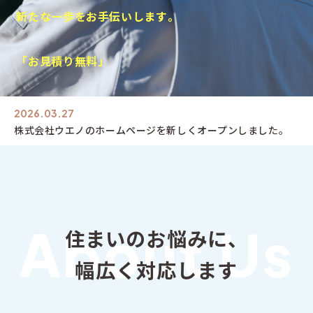
新
た
な
一
歩
を
お
手
伝
い
し
ま
す
。
「
お
見
積
り
無
料
」
2026.03.27
株式会社ウエノのホームページを新しくオープンしました。
住
ま
い
の
お
悩
み
に
、
幅
広
く
対
応
し
ま
す