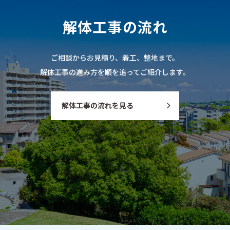
解
体
工
事
の
流
れ
ご相談からお見積り、着工、整地まで。
解体工事の進み方を順を追ってご紹介します。
解体工事の流れを見る