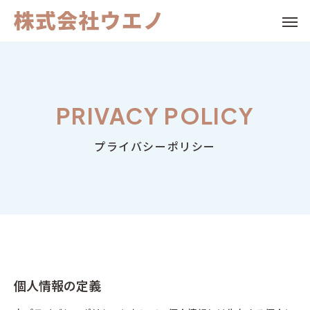
PRIVACY POLICY
Warning
Warning
/home/c2319974/publi
/home/c2319974/publi
Warning
Warning
プライバシーポリシー
/home/c2319974/public_html/iekaitai-ueno.com/wp-c
/home/c2319974/public_html/iekaitai-ueno.com/wp-c
Warning
/home/c2319974/publi
Warning
content/themes/anthem_tcd083/functions/menu.php
個人情報の定義